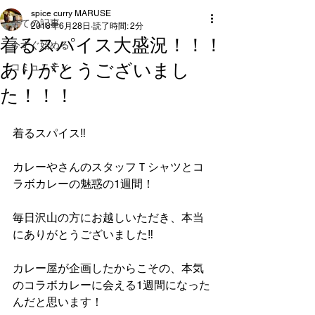
spice curry MARUSE
全ての記事
2018年6月28日
読了時間: 2分
着るスパイス大盛況！！！
今すぐ始める
ありがとうございまし
コミュニティ
た！！！
着るスパイス‼︎
カレーやさんのスタッフＴシャツとコ
ラボカレーの魅惑の1週間！‬
‪毎日沢山の方にお越しいただき、本当
にありがとうございました‼︎‬
‪カレー屋が企画したからこその、本気
のコラボカレーに会える1週間になった
んだと思います！