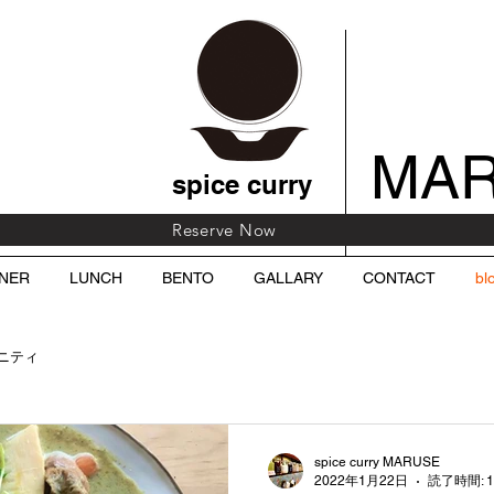
MA
spice curry
Reserve Now
NNER
LUNCH
BENTO
GALLARY
CONTACT
bl
ニティ
spice curry MARUSE
2022年1月22日
読了時間: 