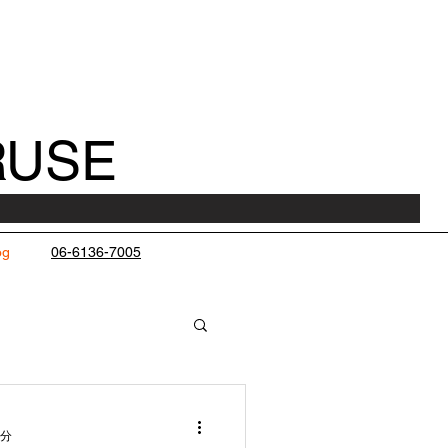
RUSE
og
06-6136-7005
1分