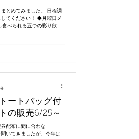
まとめてみました。 日程調
してください！ ◆月曜日メ
も食べられる五つの彩り欲張
女の宅急便べ時ホタテに包まれた
ニュー】 kitchen...
2分
トートバッグ付
の販売6/25～
整理券配布に間に合わな
聞いてきましたが、今年は