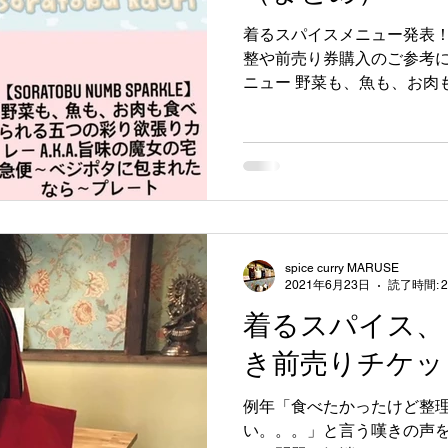
着るスパイスメニュー発表！
整や前売り券購入のご参考に
ニュー 野菜も、魚も、お肉
りカレー a.k.a.旨味の魔
ならプレート 【各店舗毎の詳細メ
spice curry MARUSE
2021年6月23日
読了時間: 
着るスパイス、
き前売りチケット
例年「食べたかったけど
い。。。」と言う嘆きの声を