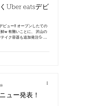
ber eatsデビ
tsデビュー‼️ オープンしたての
鮮w 有難いことに、 沢山の
テイク容器も追加発注💦 オ
:30 となっております。...
3分
ニュー発表！