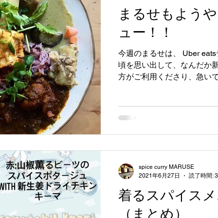
まるせもようやくU
ュー！！
今週のまるせは、 Uber ea
頃を思い出して、なんだか新
方がご利用くださり、急いで
ーダーの受付は、 11:30〜14
spice curry MARUSE
2021年6月27日
読了時間: 
着るスパイスメ
（まとめ）