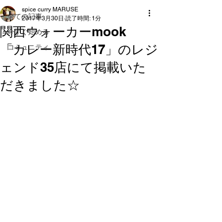
spice curry MARUSE
全ての記事
2017年3月30日
読了時間: 1分
関西ウォーカーmook
今すぐ始める
「カレー新時代17」のレジ
コミュニティ
ェンド35店にて掲載いた
だきました☆