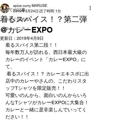
spice curry MARUSE
全ての記事
2019年3月24日
読了時間: 1分
着るスパイス！？第二弾
今すぐ始める
@カレーEXPO
コミュニティ
更新日：
2019年4月9日
着るスパイス第二段！！
毎年数万人が訪れる、西日本最大級の
カレーのイベント「カレーEXPO」に
て、
 着るスパイス！？ カレーエキスポに出
店中のカレーやさんの、こだわりスタ
ッフTシャツを限定販売！！ 
可愛いのんから、面白いのんからいろ
んなTシャツがカレーEXPOに大集合！ 
カレーと一緒に是非楽しんでいってく
ださい！！ 