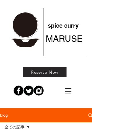
spice curry
MARUSE
Reserve Now
blog
全ての記事