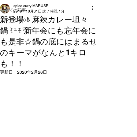
spice curry MARUSE
全ての記事
2019年10月31日
読了時間: 1分
新登場！麻辣カレー坦々
今すぐ始める
鍋！！新年会にも忘年会に
コミュニティ
も是非☆鍋の底にはまるせ
のキーマがなんと1キロ
も！！
更新日：
2020年2月26日